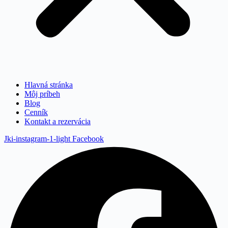
Hlavná stránka
Môj príbeh
Blog
Cenník
Kontakt a rezervácia
Jki-instagram-1-light
Facebook