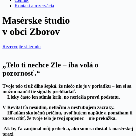
Cenník
Kontakt a rezervácia
Masérske študio
v obci Zborov
Rezervujte si termín
„Telo ti nechce Zle – iba volá o
pozornosť.“
Tvoje telo ti už dlho šepká, že niečo nie je v poriadku – len si sa
možno naučil tie signály prehliadať.
Lieky často len stlmia krik, no neriešia pravú podstatu.
V Revital ťa nesúdim, netlačím a nesľubujem zázraky.
Hľadám skutočnú príčinu, uvoľňujem napätie a pomáham ti
znovu cítiť, že tvoje telo je tvoj spojenec – nie prekážka.
Ak by ťa zaujímal môj príbeh a, ako som sa dostal k masérskej
praxi