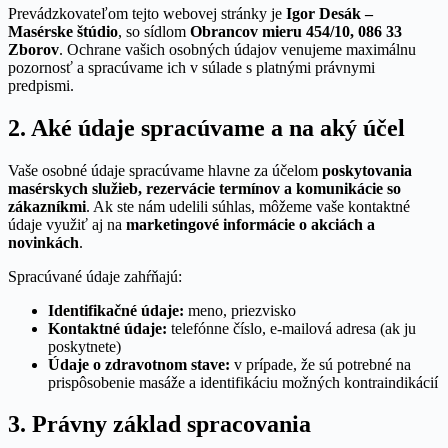
Prevádzkovateľom tejto webovej stránky je
Igor Desák –
Masérske štúdio
, so sídlom
Obrancov mieru 454/10, 086 33
Zborov
. Ochrane vašich osobných údajov venujeme maximálnu
pozornosť a spracúvame ich v súlade s platnými právnymi
predpismi.
2. Aké údaje spracúvame a na aký účel
Vaše osobné údaje spracúvame hlavne za účelom
poskytovania
masérskych služieb, rezervácie termínov a komunikácie so
zákazníkmi
. Ak ste nám udelili súhlas, môžeme vaše kontaktné
údaje využiť aj na
marketingové informácie o akciách a
novinkách
.
Spracúvané údaje zahŕňajú:
Identifikačné údaje:
meno, priezvisko
Kontaktné údaje:
telefónne číslo, e-mailová adresa (ak ju
poskytnete)
Údaje o zdravotnom stave:
v prípade, že sú potrebné na
prispôsobenie masáže a identifikáciu možných kontraindikácií
3. Právny základ spracovania