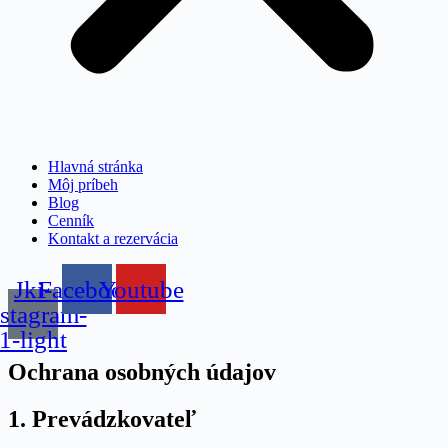
Hlavná stránka
Môj príbeh
Blog
Cenník
Kontakt a rezervácia
Jki-
Facebook
Youtube
nstagram-
1-light
Ochrana osobných údajov
1. Prevádzkovateľ